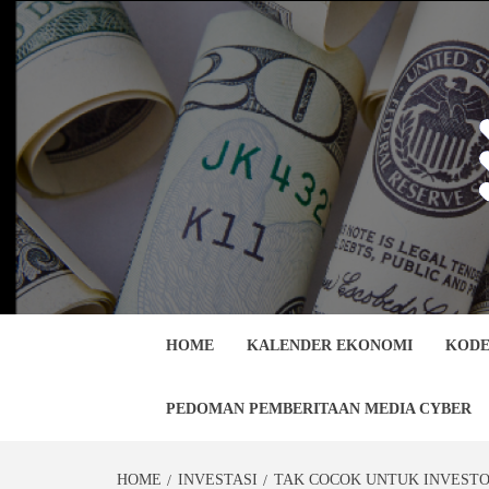
Skip
to
content
HOME
KALENDER EKONOMI
KODE
PEDOMAN PEMBERITAAN MEDIA CYBER
HOME
INVESTASI
TAK COCOK UNTUK INVESTOR