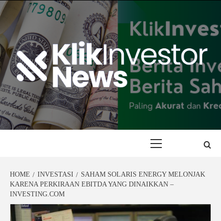
Skip
to
content
Primary
Menu
HOME
INVESTASI
SAHAM SOLARIS ENERGY MELONJAK
KARENA PERKIRAAN EBITDA YANG DINAIKKAN –
INVESTING.COM