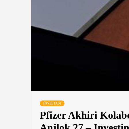
INVESTASI
Pfizer Akhiri Kola
Anjlok 27 – Investi