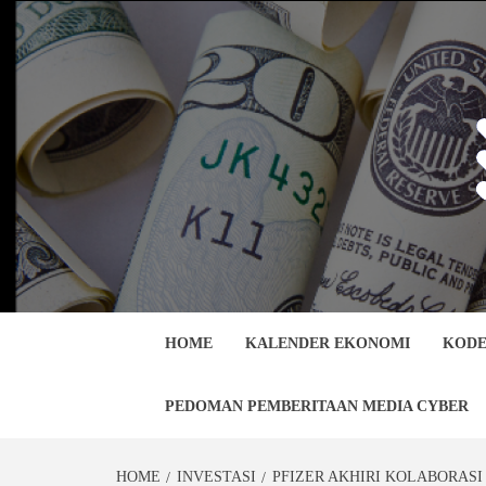
Skip
to
content
HOME
KALENDER EKONOMI
KODE
PEDOMAN PEMBERITAAN MEDIA CYBER
HOME
INVESTASI
PFIZER AKHIRI KOLABORAS