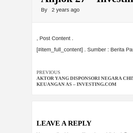
By
2 years ago
, Post Content .
[#item_full_content] . Sumber : Berita 
Continue
PREVIOUS
AKTOR YANG DISPONSORI NEGARA CH
Reading
KEUANGAN AS – INVESTING.COM
LEAVE A REPLY