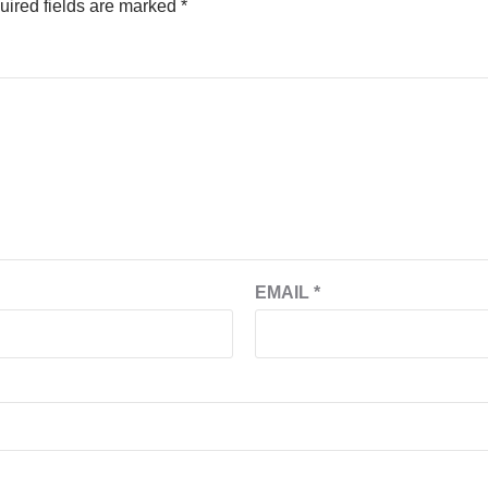
uired fields are marked
*
EMAIL
*