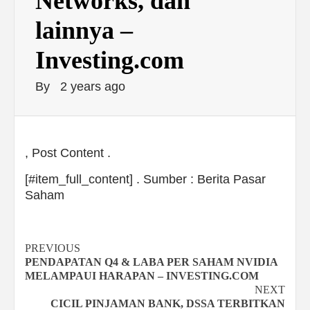
Networks, dan
lainnya –
Investing.com
By
2 years ago
, Post Content .
[#item_full_content] . Sumber : Berita Pasar
Saham
Continue
PREVIOUS
PENDAPATAN Q4 & LABA PER SAHAM NVIDIA
Reading
MELAMPAUI HARAPAN – INVESTING.COM
NEXT
CICIL PINJAMAN BANK, DSSA TERBITKAN