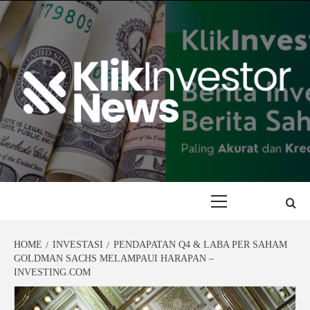
Skip
to
content
Primary
Menu
HOME
INVESTASI
PENDAPATAN Q4 & LABA PER SAHAM
GOLDMAN SACHS MELAMPAUI HARAPAN –
INVESTING.COM