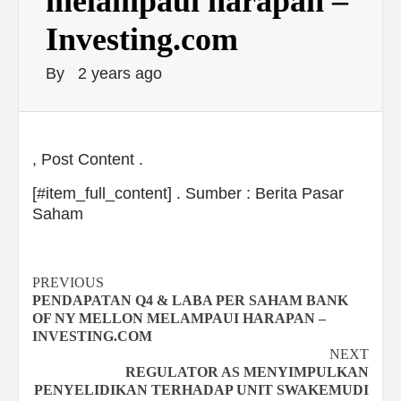
melampaui harapan –
Investing.com
By
2 years ago
, Post Content .
[#item_full_content] . Sumber : Berita Pasar
Saham
Continue
PREVIOUS
PENDAPATAN Q4 & LABA PER SAHAM BANK
Reading
OF NY MELLON MELAMPAUI HARAPAN –
INVESTING.COM
NEXT
REGULATOR AS MENYIMPULKAN
PENYELIDIKAN TERHADAP UNIT SWAKEMUDI