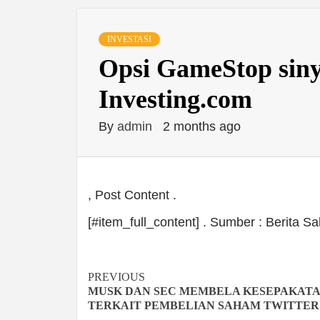
INVESTASI
Opsi GameStop sinya
Investing.com
By
admin
2 months ago
, Post Content .
[#item_full_content] . Sumber : Berita 
Continue
PREVIOUS
MUSK DAN SEC MEMBELA KESEPAKATAN 
Reading
TERKAIT PEMBELIAN SAHAM TWITTER 