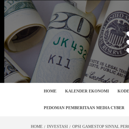
Skip
to
content
HOME
KALENDER EKONOMI
KODE
PEDOMAN PEMBERITAAN MEDIA CYBER
HOME
INVESTASI
OPSI GAMESTOP SINYAL PER