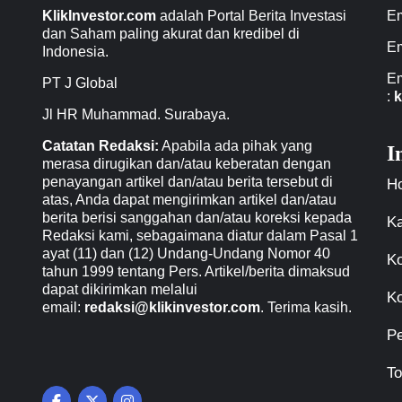
KlikInvestor.com
adalah Portal Berita Investasi
Em
dan Saham paling akurat dan kredibel di
Em
Indonesia.
Em
PT J Global
:
k
Jl HR Muhammad. Surabaya.
Catatan Redaksi:
Apabila ada pihak yang
I
merasa dirugikan dan/atau keberatan dengan
penayangan artikel dan/atau berita tersebut di
H
atas, Anda dapat mengirimkan artikel dan/atau
berita berisi sanggahan dan/atau koreksi kepada
Ka
Redaksi kami, sebagaimana diatur dalam Pasal 1
ayat (11) dan (12) Undang-Undang Nomor 40
Ko
tahun 1999 tentang Pers. Artikel/berita dimaksud
dapat dikirimkan melalui
Ko
email:
redaksi@klikinvestor.com
. Terima kasih.
P
To