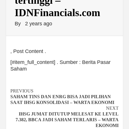
tertinggi –
IDNFinancials.com
By
2 years ago
, Post Content .
[#item_full_content] . Sumber : Berita Pasar
Saham
Continue
PREVIOUS
SAHAM TINS DAN ENRG BISA JADI PILIHAN
Reading
SAAT IHSG KONSOLIDASI – WARTA EKONOMI
NEXT
IHSG JUMAT DITUTUP MELESAT KE LEVEL
7.382, BBCA JADI SAHAM TERLARIS – WARTA
EKONOMI