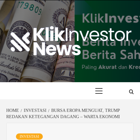
Skip
to
content
Primary
Menu
HOME
INVESTASI
BURSA EROPA MENGUAT, TRUMP
REDAKAN KETEGANGAN DAGANG – WARTA EKONOMI
INVESTASI