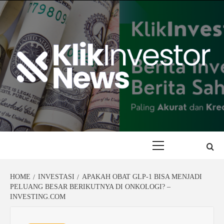
Skip
to
content
Primary
Menu
HOME
INVESTASI
APAKAH OBAT GLP-1 BISA MENJADI
PELUANG BESAR BERIKUTNYA DI ONKOLOGI? –
INVESTING.COM