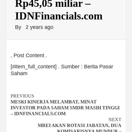
Rp45,05 miliar –
IDNFinancials.com
By
2 years ago
, Post Content .
[#item_full_content] . Sumber : Berita Pasar
Saham
Continue
PREVIOUS
MESKI KINERJA MELAMBAT, MINAT
Reading
INVESTOR PADA SAHAM SMDR MASIH TINGGI
– IDNFINANCIALS.COM
NEXT
MREI AKAN ROTASI JABATAN, DUA
KOMISARISNYA MUNDUR –